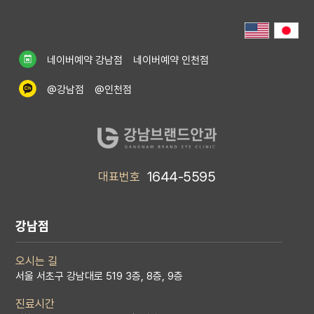
o
u
s
네이버예약 강남점
네이버예약 인천점
@강남점
@인천점
1644-5595
대표번호
강남점
오시는 길
서울 서초구 강남대로 519 3층, 8층, 9층
진료시간