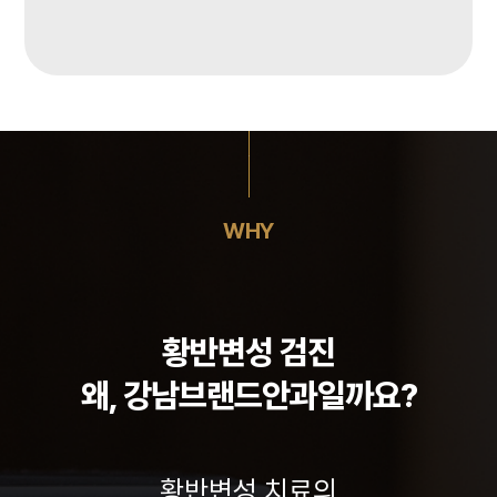
WHY
황반변성 검진
왜, 강남브랜드안과일까요?
황반변성 치료의