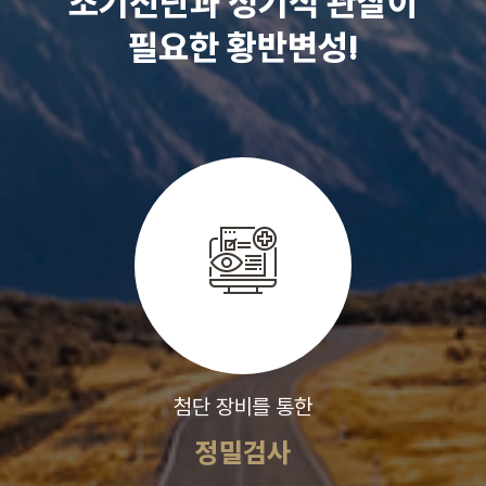
조기진단과 정기적 관찰이
필요한 황반변성!
첨단 장비를 통한
정밀검사