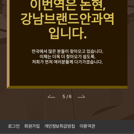
6
/
6
P
N
r
e
e
x
v
t
i
로그인
회원가입
개인정보취급방침
이용약관