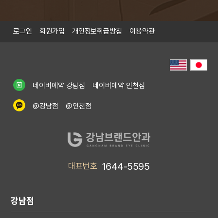
r
e
e
x
v
t
i
로그인
회원가입
개인정보취급방침
이용약관
o
u
s
네이버예약 강남점
네이버예약 인천점
@강남점
@인천점
1644-5595
대표번호
강남점