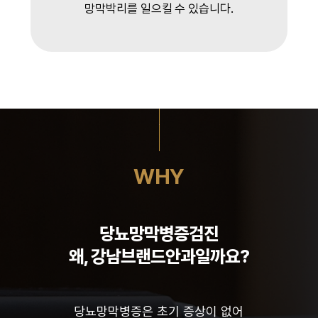
망막박리를 일으킬 수 있습니다.
WHY
당뇨망막병증검진
왜, 강남브랜드안과일까요?
당뇨망막병증은 초기 증상이 없어