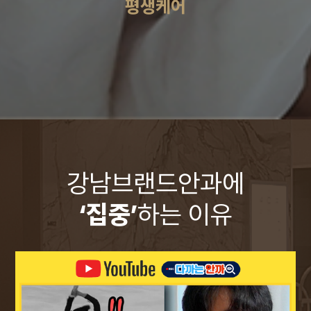
평생케어
강남브랜드안과에
‘집중’
하는 이유