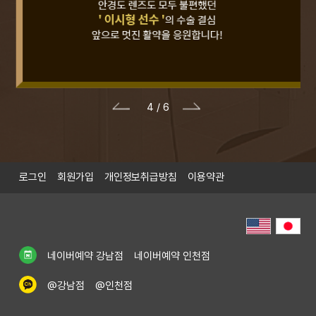
5
/
6
P
N
r
e
e
x
v
t
i
로그인
회원가입
개인정보취급방침
이용약관
o
u
s
네이버예약 강남점
네이버예약 인천점
@강남점
@인천점