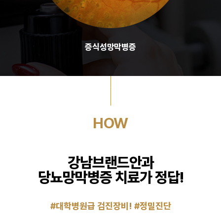
증식성망막병증
HOW
강남브랜드안과
당뇨망막병증 치료가 정답!
#대학병원급 검진장비! #정밀진단