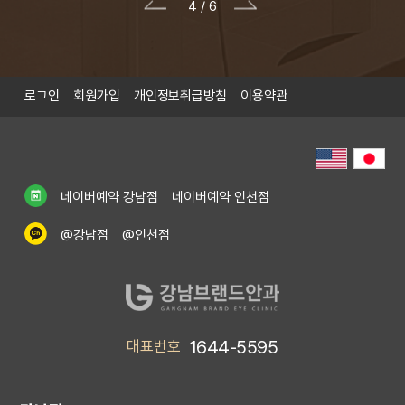
5
/
6
P
N
r
e
e
x
v
t
i
로그인
회원가입
개인정보취급방침
이용약관
o
u
s
네이버예약 강남점
네이버예약 인천점
@강남점
@인천점
1644-5595
대표번호