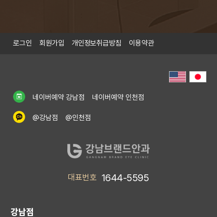
P
N
r
e
e
x
v
t
i
로그인
회원가입
개인정보취급방침
이용약관
o
u
s
네이버예약 강남점
네이버예약 인천점
@강남점
@인천점
1644-5595
대표번호
강남점