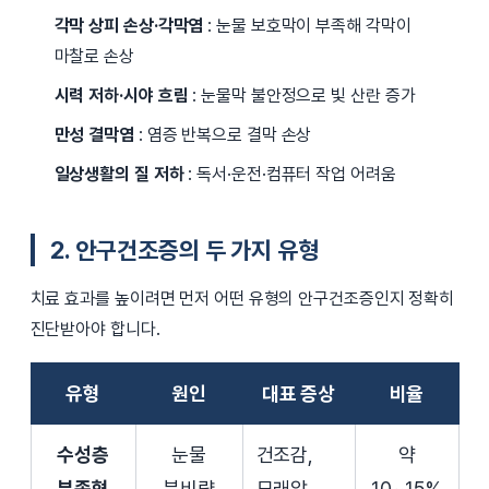
각막 상피 손상·각막염
: 눈물 보호막이 부족해 각막이
마찰로 손상
시력 저하·시야 흐림
: 눈물막 불안정으로 빛 산란 증가
만성 결막염
: 염증 반복으로 결막 손상
일상생활의 질 저하
: 독서·운전·컴퓨터 작업 어려움
2. 안구건조증의 두 가지 유형
치료 효과를 높이려면 먼저 어떤 유형의 안구건조증인지 정확히
진단받아야 합니다.
유형
원인
대표 증상
비율
수성층
눈물
건조감,
약
부족형
분비량
모래알
10~15%