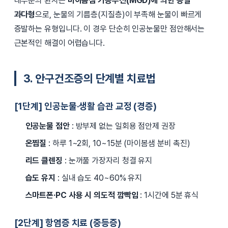
대부분의 환자는
마이봄샘 기능부전(MGD)에 의한 증발
과다형
으로, 눈물의 기름층(지질층)이 부족해 눈물이 빠르게
증발하는 유형입니다. 이 경우 단순히 인공눈물만 점안해서는
근본적인 해결이 어렵습니다.
3. 안구건조증의 단계별 치료법
[1단계] 인공눈물·생활 습관 교정 (경증)
인공눈물 점안
: 방부제 없는 일회용 점안제 권장
온찜질
: 하루 1~2회, 10~15분 (마이봄샘 분비 촉진)
리드 클렌징
: 눈꺼풀 가장자리 청결 유지
습도 유지
: 실내 습도 40~60% 유지
스마트폰·PC 사용 시 의도적 깜빡임
: 1시간에 5분 휴식
[2단계] 항염증 치료 (중등증)