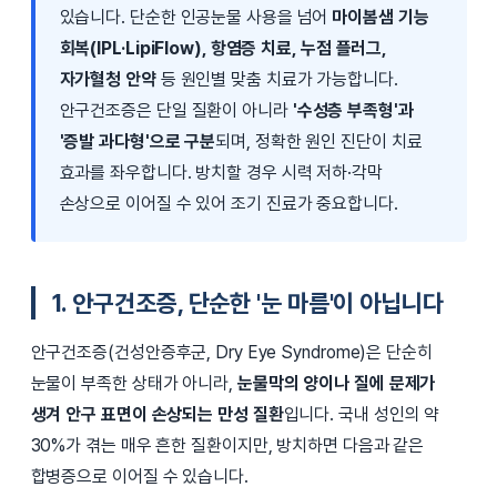
있습니다. 단순한 인공눈물 사용을 넘어
마이봄샘 기능
회복(IPL·LipiFlow), 항염증 치료, 누점 플러그,
자가혈청 안약
등 원인별 맞춤 치료가 가능합니다.
안구건조증은 단일 질환이 아니라
'수성층 부족형'과
'증발 과다형'으로 구분
되며, 정확한 원인 진단이 치료
효과를 좌우합니다. 방치할 경우 시력 저하·각막
손상으로 이어질 수 있어 조기 진료가 중요합니다.
1. 안구건조증, 단순한 '눈 마름'이 아닙니다
안구건조증(건성안증후군, Dry Eye Syndrome)은 단순히
눈물이 부족한 상태가 아니라,
눈물막의 양이나 질에 문제가
생겨 안구 표면이 손상되는 만성 질환
입니다. 국내 성인의 약
30%가 겪는 매우 흔한 질환이지만, 방치하면 다음과 같은
합병증으로 이어질 수 있습니다.