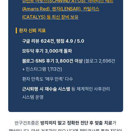
슈빈트 아토스(SCHWIND ATOS), 아마리스 레드
(Amaris Red), 렌자(LENSAR), 카탈리스
(CATALYS) 등 최신 장비 보유
▎환자 신뢰 지표
구글 리뷰 624건, 평점 4.9 / 5.0
모두닥 후기 3,000개 돌파
블로그·SNS 후기 3,800건 이상
(블로그 2,696건
+ 인스타그램 1,113건)
환자 만족도 '매우 만족' 다수
근시퇴행 시 재수술 시스템
등 체계적인 사후관리
시스템 운영
안구건조증은
방치하지 말고 정확한 진단 후 맞춤 치료
가