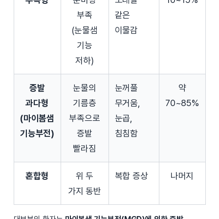
부족
같은
(눈물샘
이물감
기능
저하)
증발
눈물의
눈꺼풀
약
과다형
기름층
무거움,
70~85%
(마이봄샘
부족으로
눈곱,
기능부전)
증발
침침함
빨라짐
혼합형
위 두
복합 증상
나머지
가지 동반