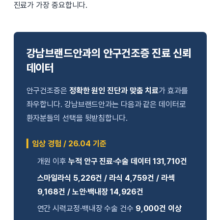
진료가 가장 중요합니다.
강남브랜드안과의 안구건조증 진료 신뢰
데이터
안구건조증은
정확한 원인 진단과 맞춤 치료
가 효과를
좌우합니다. 강남브랜드안과는 다음과 같은 데이터로
환자분들의 선택을 뒷받침합니다.
▎임상 경험 / 26.04 기준
개원 이후
누적 안구 진료·수술 데이터 131,710건
스마일라식 5,226건 / 라식 4,759건 / 라섹
9,168건 / 노안·백내장 14,926건
연간 시력교정·백내장 수술 건수
9,000건 이상