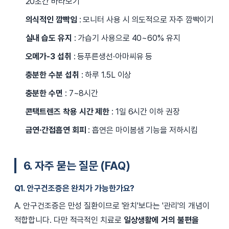
20초간 바라보기
의식적인 깜빡임
: 모니터 사용 시 의도적으로 자주 깜빡이기
실내 습도 유지
: 가습기 사용으로 40~60% 유지
오메가-3 섭취
: 등푸른생선·아마씨유 등
충분한 수분 섭취
: 하루 1.5L 이상
충분한 수면
: 7~8시간
콘택트렌즈 착용 시간 제한
: 1일 6시간 이하 권장
금연·간접흡연 회피
: 흡연은 마이봄샘 기능을 저하시킴
6. 자주 묻는 질문 (FAQ)
Q1. 안구건조증은 완치가 가능한가요?
A. 안구건조증은 만성 질환이므로 '완치'보다는 '관리'의 개념이
적합합니다. 다만 적극적인 치료로
일상생활에 거의 불편을