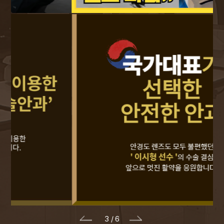
4
/
6